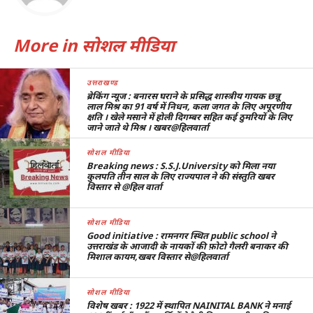
More in सोशल मीडिया
उत्तराखण्ड
ब्रेकिंग न्यूज : बनारस घराने के प्रसिद्ध शास्त्रीय गायक छन्नू
लाल मिश्र का 91 वर्ष में निधन, कला जगत के लिए अपूरणीय
क्षति । खेले मसाने में होली दिगम्बर सहित कई ठुमरियों के लिए
जाने जाते थे मिश्र । खबर@हिलवार्ता
सोशल मीडिया
Breaking news : S.S.J.University को मिला नया
कुलपति तीन साल के लिए राज्यपाल ने की संस्तुति खबर
विस्तार से @हिल वार्ता
सोशल मीडिया
Good initiative : रामनगर स्थित public school ने
उत्तराखंड के आजादी के नायकों की फ़ोटो गैलरी बनाकर की
मिशाल कायम,खबर विस्तार से@हिलवार्ता
सोशल मीडिया
विशेष खबर : 1922 में स्थापित NAINITAL BANK ने मनाई