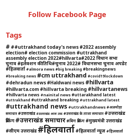
Follow Facebook Page
Tags
#
##uttrakhand today's news
#2022 assembly
election# election commission #uttrakhand
assembly election 2022#hillvarta#2022 विधान सभा
चुनाव #इलेक्शन की तिथि#चुनाव 2022# विधानसभा चुनाव अपडेट
#हिलवार्ता
#breakingnews
#almora news
#big breaking
#cm uttrakhand
#breaking news
#covid19lockdown
#hillvarta
#dehradun news
#Haldwani news
#hillvartanews
#hillvarta breaking
#hillvarta.com
#hillvarta news
#uttarakhand latest
#nainital news
#uttrakhand breaking
#uttrakhand latest
#uttrakhand
#uttrakhand news
#uttrakhandnews
#अलमोड़ा
#उत्तराखंड
#उत्तराखंड
समाचार
#उत्तराखंड के ताजा समाचार
#उत्तराखंड आज तक
#उत्तराखंड समाचार
ब्रेकिंग
#मुख्यमंत्री उत्तराखंड
#बिग ब्रेकिंग
#हिलवार्ता
#हिलवार्ता न्यूज
#सीएम उत्तराखंड
#हिलवार्ता