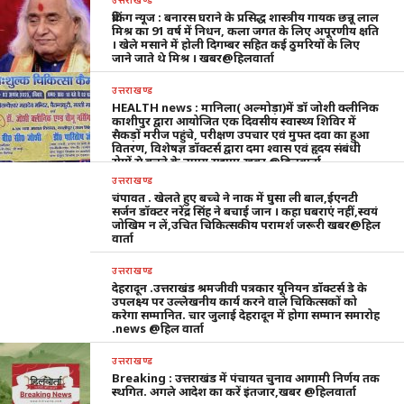
उत्तराखण्ड
ब्रेकिंग न्यूज : बनारस घराने के प्रसिद्ध शास्त्रीय गायक छन्नू लाल
मिश्र का 91 वर्ष में निधन, कला जगत के लिए अपूरणीय क्षति
। खेले मसाने में होली दिगम्बर सहित कई ठुमरियों के लिए
जाने जाते थे मिश्र । खबर@हिलवार्ता
उत्तराखण्ड
HEALTH news : मानिला( अल्मोड़ा)में डॉ जोशी क्लीनिक
काशीपुर द्वारा आयोजित एक दिवसीय स्वास्थ्य शिविर में
सैकड़ों मरीज पहुंचे, परीक्षण उपचार एवं मुफ्त दवा का हुआ
वितरण, विशेषज्ञ डॉक्टर्स द्वारा दमा श्वास एवं हृदय संबंधी
रोगों से बचने के उपाय सुझाए,खबर @हिलवार्ता
उत्तराखण्ड
चंपावत . खेलते हुए बच्चे ने नाक में घुसा ली बाल,ईएनटी
सर्जन डॉक्टर नरेंद्र सिंह ने बचाई जान । कहा घबराएं नहीं,स्वयं
जोखिम न लें,उचित चिकित्सकीय परामर्श जरूरी खबर@हिल
वार्ता
उत्तराखण्ड
देहरादून .उत्तराखंड श्रमजीवी पत्रकार यूनियन डॉक्टर्स डे के
उपलक्ष्य पर उल्लेखनीय कार्य करने वाले चिकित्सकों को
करेगा सम्मानित. चार जुलाई देहरादून में होगा सम्मान समारोह
.news @हिल वार्ता
उत्तराखण्ड
Breaking : उत्तराखंड में पंचायत चुनाव आगामी निर्णय तक
स्थगित. अगले आदेश का करें इंतजार,खबर @हिलवार्ता