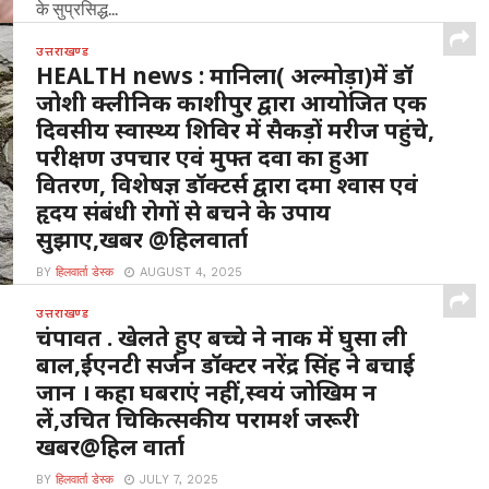
के सुप्रसिद्ध...
उत्तराखण्ड
HEALTH news : मानिला( अल्मोड़ा)में डॉ
जोशी क्लीनिक काशीपुर द्वारा आयोजित एक
दिवसीय स्वास्थ्य शिविर में सैकड़ों मरीज पहुंचे,
परीक्षण उपचार एवं मुफ्त दवा का हुआ
वितरण, विशेषज्ञ डॉक्टर्स द्वारा दमा श्वास एवं
हृदय संबंधी रोगों से बचने के उपाय
सुझाए,खबर @हिलवार्ता
BY
हिलवार्ता डेस्क
AUGUST 4, 2025
मानिला अल्मोड़ा : यहां मल्ला मानिला स्थित संस्कृत विद्यालय में 3
उत्तराखण्ड
अगस्त 2025 रविवार ,चौमू नर्सिंग...
चंपावत . खेलते हुए बच्चे ने नाक में घुसा ली
बाल,ईएनटी सर्जन डॉक्टर नरेंद्र सिंह ने बचाई
जान । कहा घबराएं नहीं,स्वयं जोखिम न
लें,उचित चिकित्सकीय परामर्श जरूरी
खबर@हिल वार्ता
BY
हिलवार्ता डेस्क
JULY 7, 2025