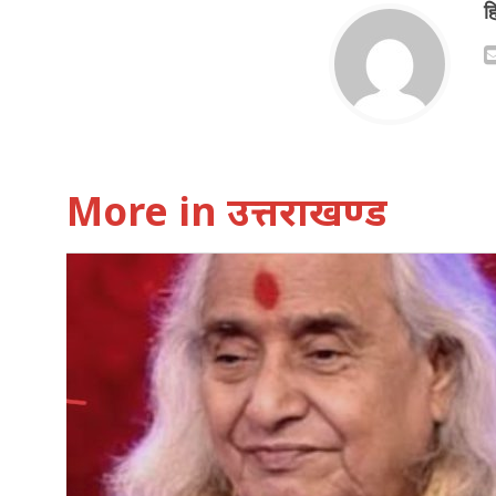
ह
More in उत्तराखण्ड