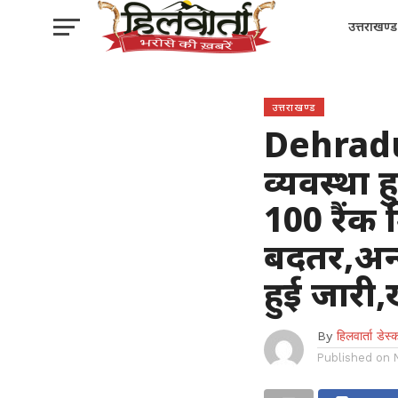
उत्तराखण्ड
उत्तराखण्ड
Dehradu
व्यवस्था हु
100 रैंक
बदतर,अन्य
हुई जारी
By
हिलवार्ता डेस्
Published on