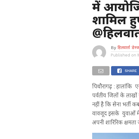
में आयोजि
शामिल हु
@हिलवार्
By
हिलवार्ता डेस्
Published on
SHARE
पिथौरागढ़ : हालांकि एक
पर्वतीय जिलों के लाखो
नहीं है कि सेना भर्ती
वावजूद इसके युवाओं मे
अपनी शारिरिक क्षमता ज