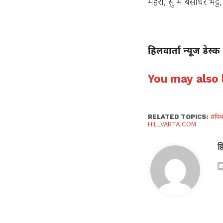
महरा, सु मे बंसीधर भट्
हिलवार्ता न्यूज डेस्क
You may also l
RELATED TOPICS:
#पिथ
HILLVARTA.COM
ह