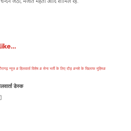
ट, चन्दन जेठी, मंजीत मेहता आदि शामिल रहे.
ike...
ौरागढ़ न्यूज # हिलवार्ता विशेष # सेना भर्ती के लिए दौड़ #नशे के खिलाफ मुहिम#
िलवार्ता डेस्क