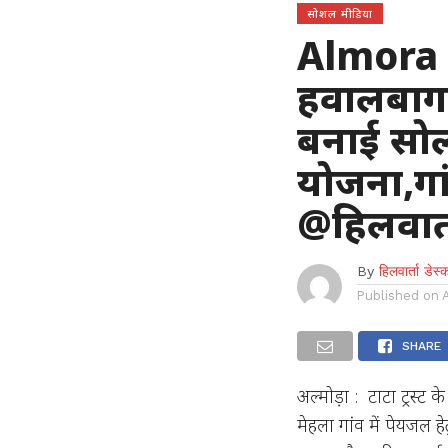
सोशल मीडिया
Almora :
हवालबाग ब
बनाई सोल
योजना,गा
@हिलवार्
By
हिलवार्ता डेस्
Published on
SHARE
अल्मोड़ा : टाटा ट्रस्ट
मेहला गांव में पेयजल 