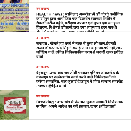
उत्तराखण्ड
HEALTH news : मानिला( अल्मोड़ा)में डॉ जोशी क्लीनिक
काशीपुर द्वारा आयोजित एक दिवसीय स्वास्थ्य शिविर में
सैकड़ों मरीज पहुंचे, परीक्षण उपचार एवं मुफ्त दवा का हुआ
वितरण, विशेषज्ञ डॉक्टर्स द्वारा दमा श्वास एवं हृदय संबंधी
रोगों से बचने के उपाय सुझाए,खबर @हिलवार्ता
उत्तराखण्ड
चंपावत . खेलते हुए बच्चे ने नाक में घुसा ली बाल,ईएनटी
सर्जन डॉक्टर नरेंद्र सिंह ने बचाई जान । कहा घबराएं नहीं,स्वयं
जोखिम न लें,उचित चिकित्सकीय परामर्श जरूरी खबर@हिल
वार्ता
उत्तराखण्ड
देहरादून .उत्तराखंड श्रमजीवी पत्रकार यूनियन डॉक्टर्स डे के
उपलक्ष्य पर उल्लेखनीय कार्य करने वाले चिकित्सकों को
करेगा सम्मानित. चार जुलाई देहरादून में होगा सम्मान समारोह
.news @हिल वार्ता
उत्तराखण्ड
Breaking : उत्तराखंड में पंचायत चुनाव आगामी निर्णय तक
स्थगित. अगले आदेश का करें इंतजार,खबर @हिलवार्ता