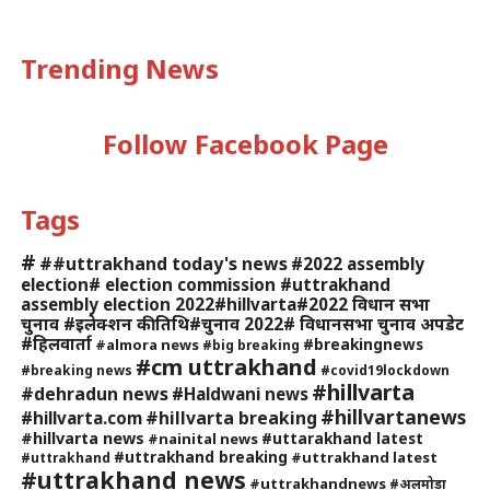
Trending News
Follow Facebook Page
Tags
#
##uttrakhand today's news
#2022 assembly
election# election commission #uttrakhand
assembly election 2022#hillvarta#2022 विधान सभा
चुनाव #इलेक्शन की तिथि#चुनाव 2022# विधानसभा चुनाव अपडेट
#हिलवार्ता
#breakingnews
#almora news
#big breaking
#cm uttrakhand
#breaking news
#covid19lockdown
#hillvarta
#dehradun news
#Haldwani news
#hillvartanews
#hillvarta breaking
#hillvarta.com
#hillvarta news
#uttarakhand latest
#nainital news
#uttrakhand breaking
#uttrakhand latest
#uttrakhand
#uttrakhand news
#uttrakhandnews
#अलमोड़ा