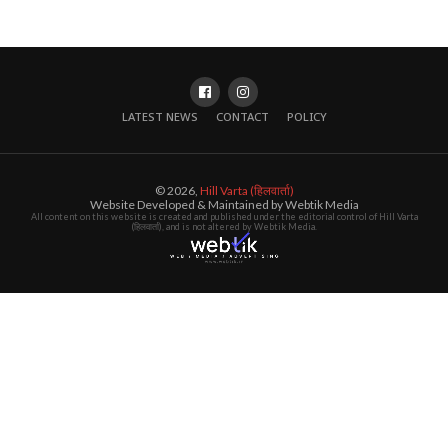
LATEST NEWS
CONTACT
POLICY
© 2026,
Hill Varta (हिलवार्ता)
Website Developed & Maintained by Webtik Media
All content on this website is created and published under the editorial control of Hill Varta
(हिलवार्ता), and is not altered by Webtik Media.