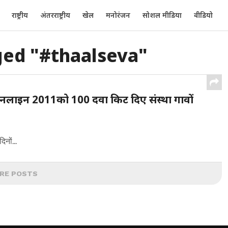
राष्ट्रीय
अंतरराष्ट्रीय
खेल
मनोरंजन
सोशल मीडिया
वीडियो
ged "#thaalseva"
नी ऑनलाइन 2011को 100 दवा किट दिए संस्था गावों
नों...
RE POSTS