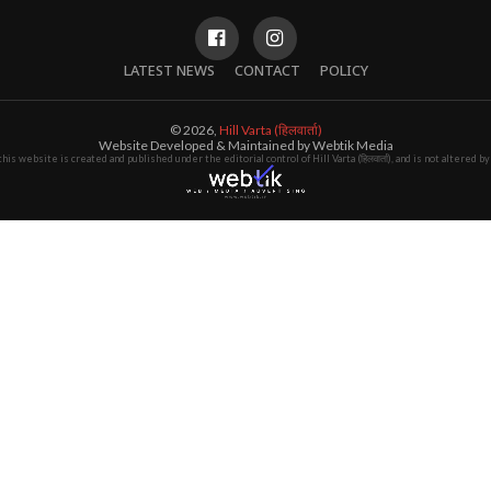
LATEST NEWS
CONTACT
POLICY
© 2026,
Hill Varta (हिलवार्ता)
Website Developed & Maintained by Webtik Media
this website is created and published under the editorial control of Hill Varta (हिलवार्ता), and is not altered 