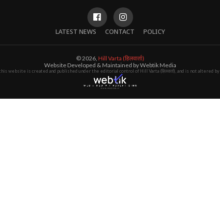
LATEST NEWS
CONTACT
POLICY
© 2026,
Hill Varta (हिलवार्ता)
Website Developed & Maintained by Webtik Media
this website is created and published under the editorial control of Hill Varta (हिलवार्ता), and is not altered 