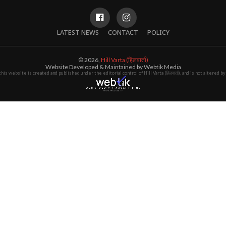
LATEST NEWS
CONTACT
POLICY
© 2026,
Hill Varta (हिलवार्ता)
Website Developed & Maintained by Webtik Media
this website is created and published under the editorial control of Hill Varta (हिलवार्ता), and is not altered 