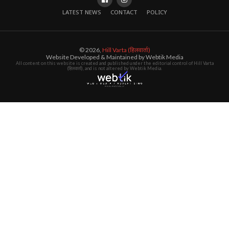
LATEST NEWS
CONTACT
POLICY
© 2026,
Hill Varta (हिलवार्ता)
Website Developed & Maintained by Webtik Media
All content on this website is created and published under the editorial control of Hill Varta
(हिलवार्ता), and is not altered by Webtik Media.