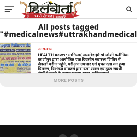
All posts tagged
"#medicalnews#uttrakhandmedicaln
उत्तराखण्ड
HEALTH news : मानिला( अल्मोड़ा)में डॉ जोशी क्लीनिक
काशीपुर द्वारा आयोजित एक दिवसीय स्वास्थ्य शिविर में
सैकड़ों मरीज पहुंचे, परीक्षण उपचार एवं मुफ्त दवा का हुआ
वितरण, विशेषज्ञ डॉक्टर्स द्वारा दमा श्वास एवं हृदय संबंधी
रोगों से बचने के उपाय सुझाए,खबर @हिलवार्ता
MORE POSTS