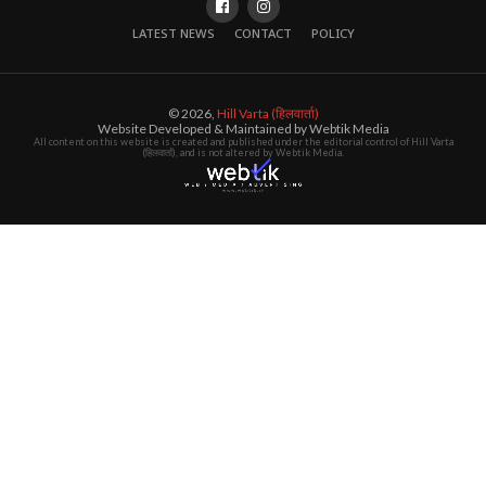
LATEST NEWS
CONTACT
POLICY
© 2026,
Hill Varta (हिलवार्ता)
Website Developed & Maintained by Webtik Media
All content on this website is created and published under the editorial control of Hill Varta
(हिलवार्ता), and is not altered by Webtik Media.